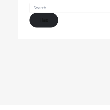
Search
for: