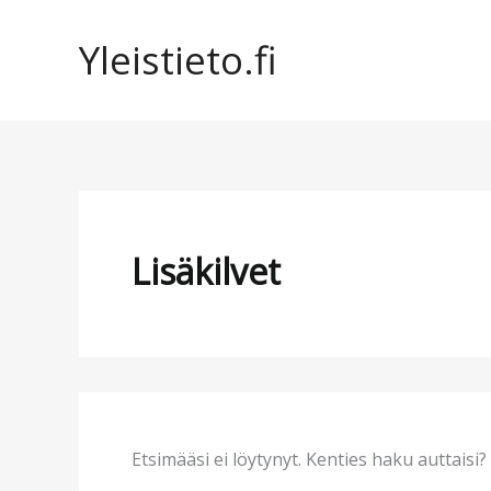
Siirry
sisältöön
Yleistieto.fi
Lisäkilvet
Etsimääsi ei löytynyt. Kenties haku auttaisi?