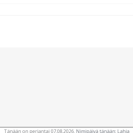
Tänään on perjantai 07.08.2026.
Nimipäivä tänään
:
Lahja