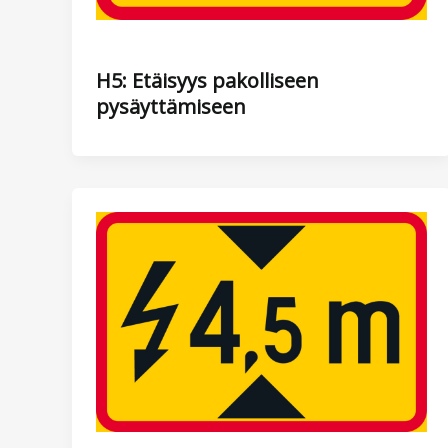
H5: Etäisyys pakolliseen
pysäyttämiseen