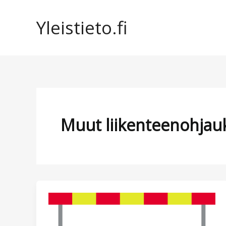
Siirry
sisältöön
Yleistieto.fi
Muut liikenteenohjauk