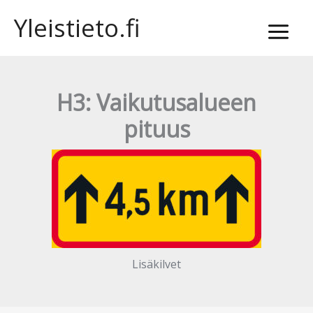
Siirry
Yleistieto.fi
sisältöön
H3: Vaikutusalueen
pituus
Lisäkilvet