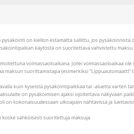
ä pysäköinti on kiellon estämättä sallittu, jos pysäköinnistä
 pysäköintipaikan käytöstä on suoritettava vahvistettu maksu.
lmoitettuna voimassaoloaikana. Jollei voimassaoloaikaa ole 
ttaa maksun suorittamistapa (esimerkiksi "Lippuautomaatti" 
avalla kuin kyseistä pysäköintipaikkaa tai -aluetta varten t
aksulaite on pysäköimisen ajaksi sijoitettava näkyvään paikk
upuoli on kokonaisuudessaan ulkoapäin nähtävissä ja luettavis
koske sähköisesti suoritettuja maksuja.