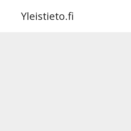
Siirry
sisältöön
Yleistieto.fi