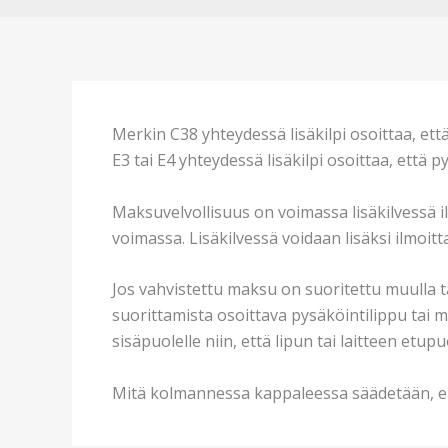
Merkin C38 yhteydessä lisäkilpi osoittaa, ett
E3 tai E4 yhteydessä lisäkilpi osoittaa, että
Maksuvelvollisuus on voimassa lisäkilvessä i
voimassa. Lisäkilvessä voidaan lisäksi ilmoi
Jos vahvistettu maksu on suoritettu muulla t
suorittamista osoittava pysäköintilippu tai m
sisäpuolelle niin, että lipun tai laitteen et
Mitä kolmannessa kappaleessa säädetään, ei 