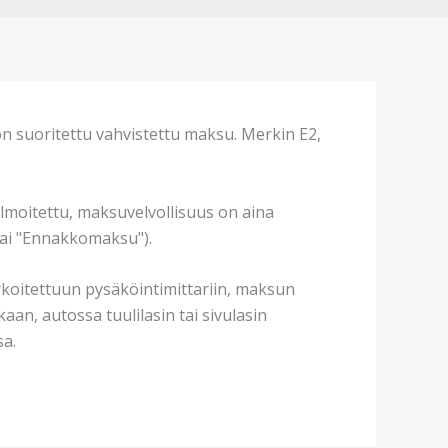
 on suoritettu vahvistettu maksu. Merkin E2,
ilmoitettu, maksuvelvollisuus on aina
tai "Ennakkomaksu").
arkoitettuun pysäköintimittariin, maksun
aan, autossa tuulilasin tai sivulasin
sa.