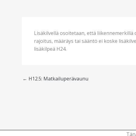
Lisäkilvellä osoitetaan, että liikennemerkillä 
rajoitus, määräys tai sääntö ei koske lisäkil
lisäkilpeä H24.
←
H12.5: Matkailuperävaunu
Tänä