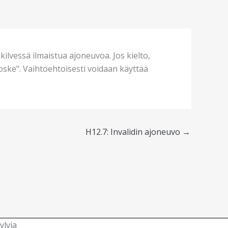
äkilvessä ilmaistua ajoneuvoa. Jos kielto,
koske". Vaihtoehtoisesti voidaan käyttää
H12.7: Invalidin ajoneuvo
→
ylvia