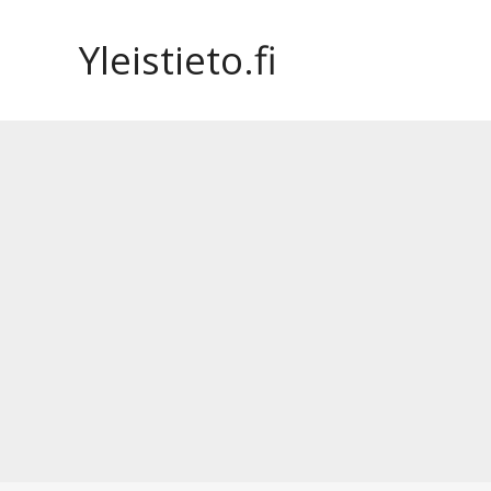
Siirry
sisältöön
Yleistieto.fi