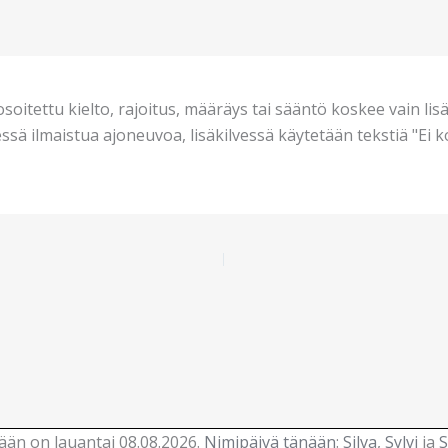
osoitettu kielto, rajoitus, määräys tai sääntö koskee vain lis
vessä ilmaistua ajoneuvoa, lisäkilvessä käytetään tekstiä "Ei 
än on lauantai 08.08.2026.
Nimipäivä tänään
:
Silva
,
Sylvi
ja
S