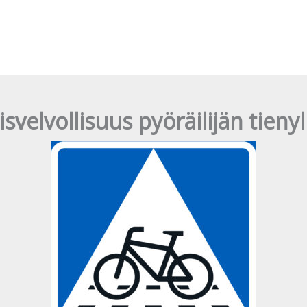
svelvollisuus pyöräilijän tieny