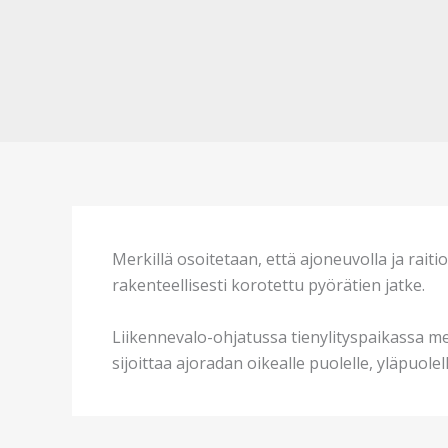
Merkillä osoitetaan, että ajoneuvolla ja raiti
rakenteellisesti korotettu pyörätien jatke.
Liikennevalo-ohjatussa tienylityspaikassa mer
sijoittaa ajoradan oikealle puolelle, yläpuole