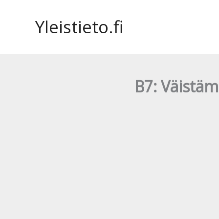
Siirry
sisältöön
Yleistieto.fi
B7: Väistämi