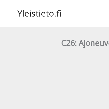
Siirry
sisältöön
Yleistieto.fi
C26: Ajoneuvo