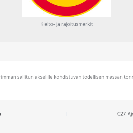
Kielto- ja rajoitusmerkit
imman sallitun akselille kohdistuvan todellisen massan to
a
C27: Aj