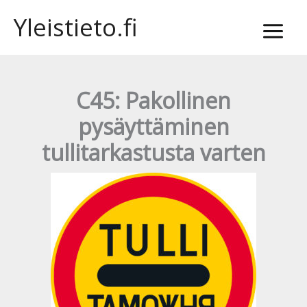
Siirry
Yleistieto.fi
sisältöön
C45: Pakollinen
pysäyttäminen
tullitarkastusta varten