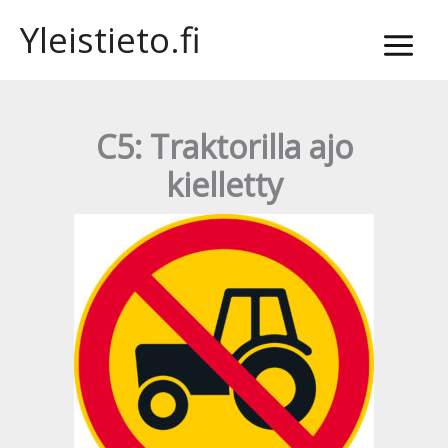
Siirry
Yleistieto.fi
sisältöön
C5: Traktorilla ajo
kielletty