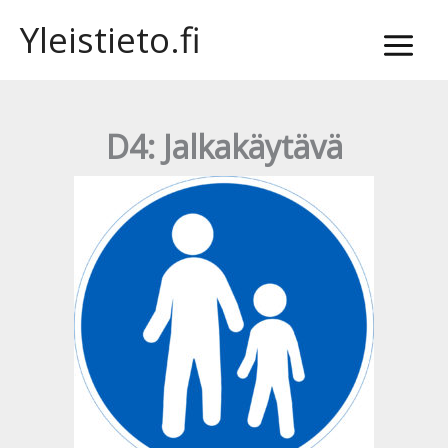
Siirry
Yleistieto.fi
sisältöön
D4: Jalkakäytävä