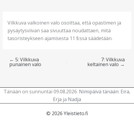
Vilkkuva valkoinen valo osoittaa, että opastimen ja
pysäytysviivan saa sivuuttaa noudattaen, mitä
tasoristeykseen ajamisesta 11 §:ssä säädetään.
←
5: Vilkkuva
7: Vilkkuva
punainen valo
keltainen valo
→
Tänään on sunnuntai 09.08.2026.
Nimipäivä tänään
:
Eira
,
Erja
ja
Nadja
© 2026 Yleistieto.fi