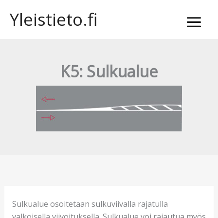
Siirry
Yleistieto.fi
sisältöön
K5: Sulkualue
Sulkualue osoitetaan sulkuviivalla rajatulla
valkoisella viivoituksella. Sulkualue voi rajautua myös