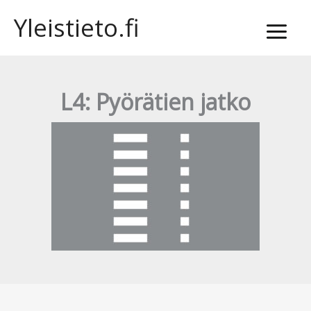
Siirry
Yleistieto.fi
sisältöön
L4: Pyörätien jatko