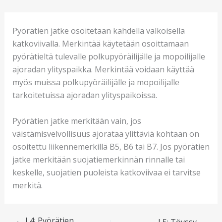
Pyörätien jatke osoitetaan kahdella valkoisella
katkoviivalla. Merkintää käytetään osoittamaan
pyörätieltä tulevalle polkupyöräilijälle ja mopoilijalle
ajoradan ylityspaikka. Merkintää voidaan käyttää
myös muissa polkupyöräilijälle ja mopoilijalle
tarkoitetuissa ajoradan ylityspaikoissa.
Pyörätien jatke merkitään vain, jos
väistämisvelvollisuus ajorataa ylittäviä kohtaan on
osoitettu liikennemerkillä B5, B6 tai B7. Jos pyörätien
jatke merkitään suojatiemerkinnän rinnalle tai
keskelle, suojatien puoleista katkoviivaa ei tarvitse
merkitä.
←
L4: Pyörätien
L5: Töyssy
→