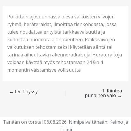
Poikittain ajosuunnassa oleva valkoisten viivojen
ryhmä, heräteraidat, ilmoittaa tienkohdasta, jossa
tulee noudattaa erityistä tarkkaavaisuutta ja
kiinnittää huomiota ajonopeuteen. Poikkiviivojen
vaikutuksen tehostamiseksi käytetään ääntä tai
tärinää aiheuttavia rakenneratkaisuja. Heräteraitoja
voidaan käyttää myös tehostamaan 24 §:n 4
momentin väistämisvelvollisuutta.
1: Kiinteä
←
L5: Töyssy
punainen valo
→
Tänään on torstai 06.08.2026.
Nimipäivä tänään
:
Keimo
ja
Toimi