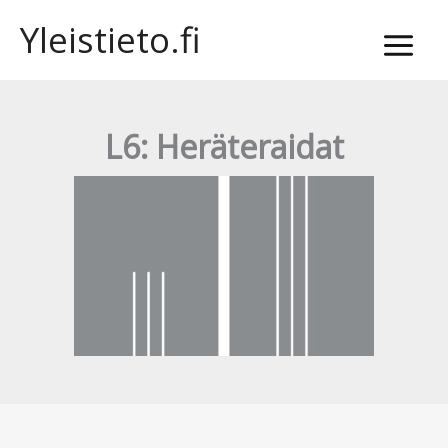
Siirry
Yleistieto.fi
sisältöön
L6: Heräteraidat