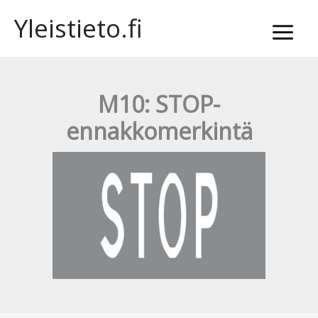
Siirry
Yleistieto.fi
sisältöön
M10: STOP-
ennakkomerkintä