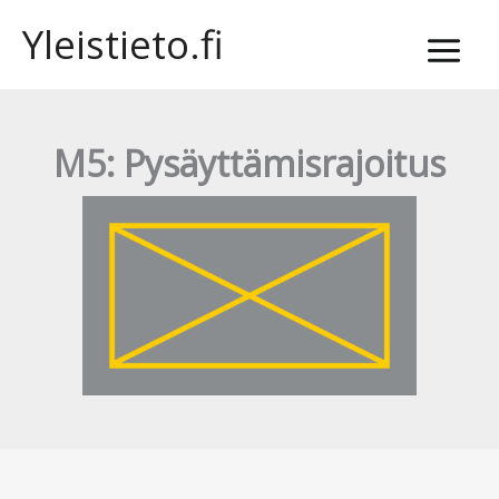
Siirry
Yleistieto.fi
sisältöön
M5: Pysäyttämisrajoitus