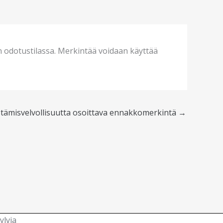
jän odotustilassa. Merkintää voidaan käyttää
stämisvelvollisuutta osoittava ennakkomerkintä
→
ylvia