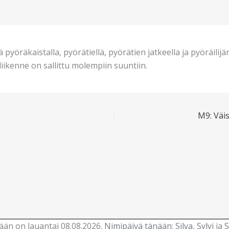
 pyöräkaistalla, pyörätiellä, pyörätien jatkeella ja pyöräili
liikenne on sallittu molempiin suuntiin.
M9: Väi
än on lauantai 08.08.2026.
Nimipäivä tänään
:
Silva
,
Sylvi
ja
S