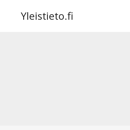
Siirry
sisältöön
Yleistieto.fi