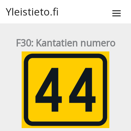
Siirry
Yleistieto.fi
sisältöön
F30: Kantatien numero