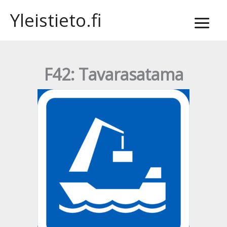
Siirry
Yleistieto.fi
sisältöön
F42: Tavarasatama