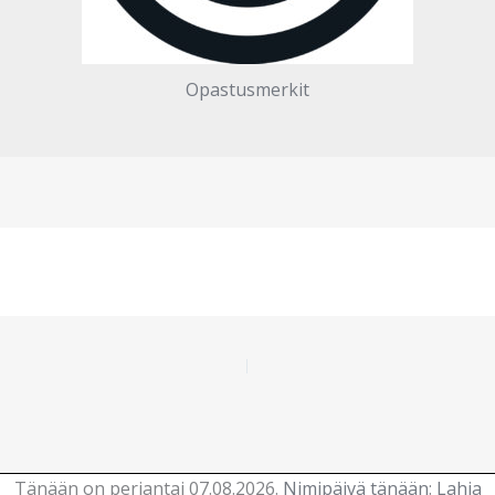
Opastusmerkit
Tänään on perjantai 07.08.2026.
Nimipäivä tänään
:
Lahja