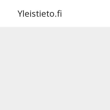
Siirry
sisältöön
Yleistieto.fi