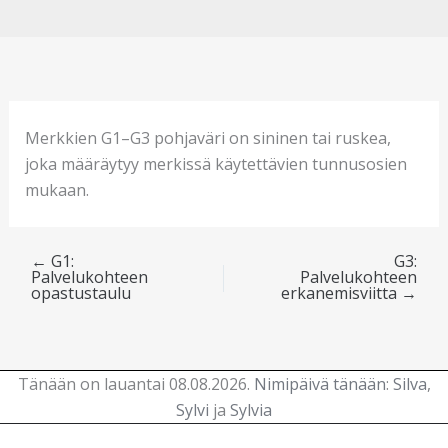
Merkkien G1–G3 pohjaväri on sininen tai ruskea,
joka määräytyy merkissä käytettävien tunnusosien
mukaan.
←
G1:
G3:
Palvelukohteen
Palvelukohteen
opastustaulu
erkanemisviitta
→
Tänään on lauantai 08.08.2026.
Nimipäivä tänään
:
Silva
,
Sylvi
ja
Sylvia