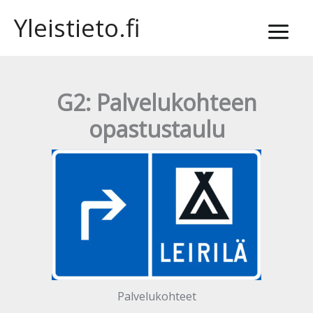
Siirry
Yleistieto.fi
sisältöön
G2: Palvelukohteen
opastustaulu
Palvelukohteet