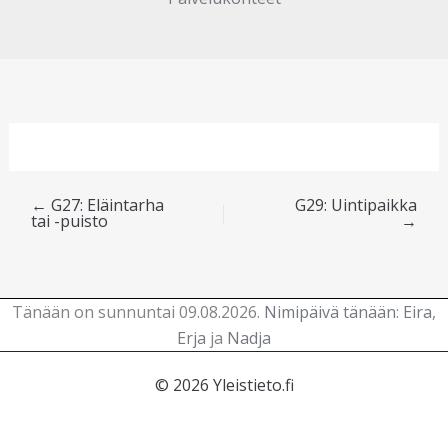
←
G27: Eläintarha
G29: Uintipaikka
tai -puisto
→
Tänään on sunnuntai 09.08.2026.
Nimipäivä tänään
:
Eira
,
Erja
ja
Nadja
© 2026 Yleistieto.fi