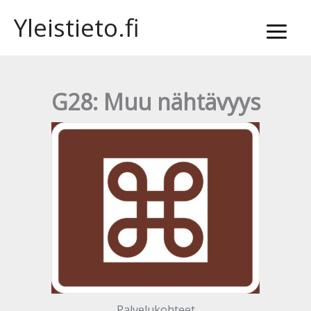
Siirry
Yleistieto.fi
sisältöön
G28: Muu nähtävyys
Palvelukohteet