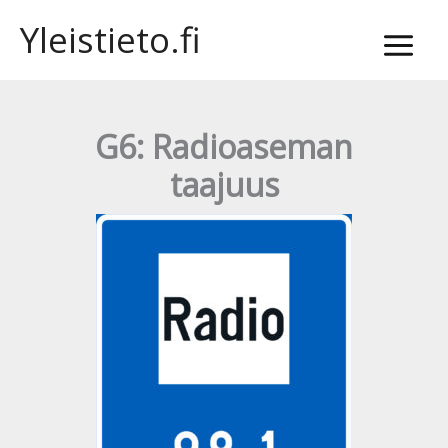
Siirry
Yleistieto.fi
sisältöön
G6: Radioaseman
taajuus