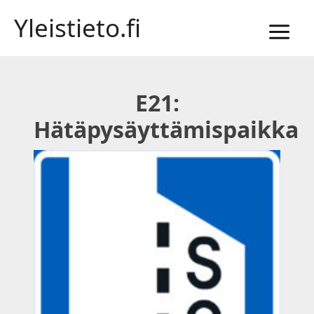
Siirry
Yleistieto.fi
sisältöön
E21:
Hätäpysäyttämispaikka