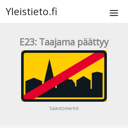
Siirry
Yleistieto.fi
sisältöön
E23: Taajama päättyy
Sääntömerkit