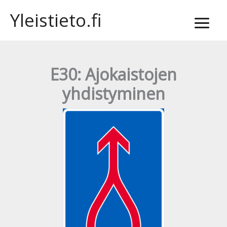
Siirry
Yleistieto.fi
sisältöön
E30: Ajokaistojen
yhdistyminen