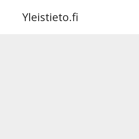
Siirry
sisältöön
Yleistieto.fi