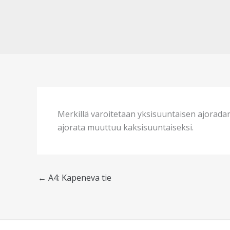
Merkillä varoitetaan yksisuuntaisen ajoradan
ajorata muuttuu kaksisuuntaiseksi.
←
A4: Kapeneva tie