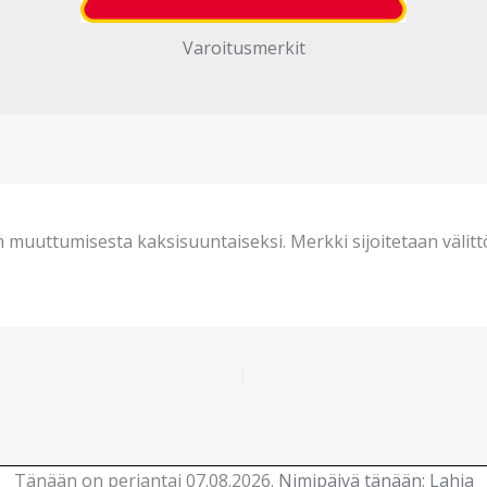
Varoitusmerkit
 muuttumisesta kaksisuuntaiseksi. Merkki sijoitetaan välittö
Tänään on perjantai 07.08.2026.
Nimipäivä tänään
:
Lahja